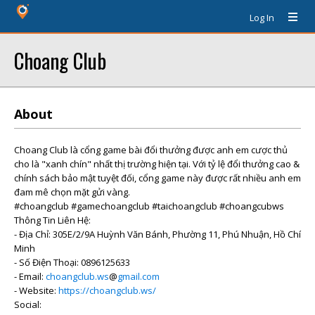
Log In
Choang Club
About
Choang Club là cổng game bài đổi thưởng được anh em cược thủ
cho là "xanh chín" nhất thị trường hiện tại. Với tỷ lệ đổi thưởng cao &
chính sách bảo mật tuyệt đối, cổng game này được rất nhiều anh em
đam mê chọn mặt gửi vàng.
#choangclub #gamechoangclub #taichoangclub #choangcubws
Thông Tin Liên Hệ:
- Địa Chỉ: 305E/2/9A Huỳnh Văn Bánh, Phường 11, Phú Nhuận, Hồ Chí
Minh
- Số Điện Thoại: 0896125633
- Email:
choangclub.ws
@
gmail.com
- Website:
https://choangclub.ws/
Social: